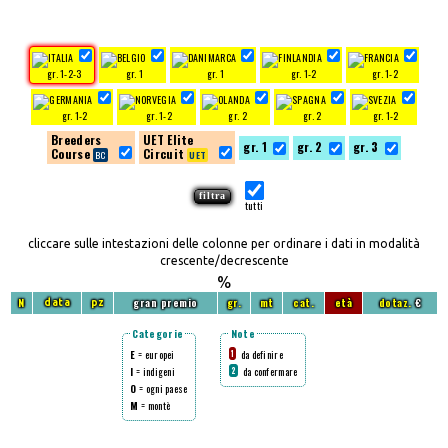
gr. 1-2-3
gr. 1
gr. 1
gr. 1-2
gr. 1-2
gr. 1-2
gr. 1-2
gr. 2
gr. 2
gr. 1-2
Breeders
UET Elite
gr. 1
gr. 2
gr. 3
Course
Circuit
tutti
cliccare sulle intestazioni delle colonne per ordinare i dati in modalità
crescente/decrescente
%
N
gran premio
gr.
mt
cat.
età
dotaz.
€
data
pz
Categorie
Note
E
= europei
da definire
1
I
= indigeni
da confermare
2
O
= ogni paese
M
= montè