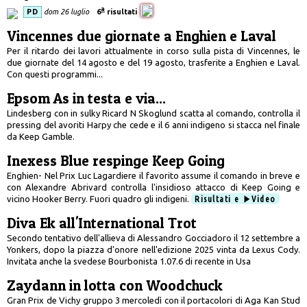
a
PD
dom 26 luglio
6
risultati
Vincennes due giornate a Enghien e Laval
Per il ritardo dei lavori attualmente in corso sulla pista di Vincennes, le
due giornate del 14 agosto e del 19 agosto, trasferite a Enghien e Laval.
Con questi programmi...
Epsom As in testa e via...
Lindesberg con in sulky Ricard N Skoglund scatta al comando, controlla il
pressing del avoriti Harpy che cede e il 6 anni indigeno si stacca nel finale
da Keep Gamble.
Inexess Blue respinge Keep Going
Enghien- Nel Prix Luc Lagardiere il favorito assume il comando in breve e
con Alexandre Abrivard controlla l'insidioso attacco di Keep Going e
vicino Hooker Berry. Fuori quadro gli indigeni.
Risultati e
Video
Diva Ek all'International Trot
Secondo tentativo dell'allieva di Alessandro Gocciadoro il 12 settembre a
Yonkers, dopo la piazza d'onore nell'edizione 2025 vinta da Lexus Cody.
Invitata anche la svedese Bourbonista 1.07.6 di recente in Usa
Zaydann in lotta con Woodchuck
Gran Prix de Vichy gruppo 3 mercoledì con il portacolori di Aga Kan Stud