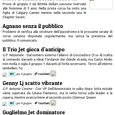
Prove di gruppo 3 da 82mila dollari ciascuna riservate
alle femmine di 3 anni. Nella prima corsa ha vinto una
figlia di Calgary Games mentre nella seconda una di
Chapter Seven.
Agnano senza il pubblico
Problemi di verifica alle strutture dell'ippodromo e le prossime serate di
corse saranno disputate regolarmente, ma senza la presenza del
pubblico. Il comunicato
Il Trio Jet gioca d'anticipo
G.P. Nazionale
- Dal numero esterno l'allievo di Gocciadoro (3 su 4) scatta
al comando davanti a Ideal Turdance che chiede strada, ma Santo Mollo
non molla e sigla il gruppo 1 davanti al forte avversario. Terzo all'interno
Iambellesi Tq.
a
MI
gio 4 giugno
6
risultati
Genny Lj scatto vibrante
G.P. Antonio Carena
- Con VP Dell'Annunziata in sulky dopo lotta iniziale
viene superata da Gitana Flamenco, ma in retta torna sulla leader e la
supera, mentre avanza bene al secondo posto Glamour Queen.
a
MI
gio 4 giugno
4
risultati
Guglielmo Jet dominatore