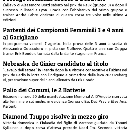
L'allievo di Alessandro Botti sabato nel prix de Reux (gruppo 3) e dopo il
successo in listed a Lyon. Oracle con l'obbiettivo del primo gruppo e
trainer Andrè Fabre vincitore di questa corsa tre volte nelle ultime 4
edizioni
Partenti dei Campionati Femminili 3 e 4 anni
al Garigliano
In programma venerdì 7 agosto. Nella prova delle 3 anni la scelta di
Alessandro Gocciadoro in pista con 5 allieve. Quattro anni con Goggia
trainer Erik Bondo e tornata dalla brillante stagione in Francia
Nebraska de Ginier candidato al titolo
“Cavallo dell'estate” in Francia dopo le 8 vittorie consecutive e l'ultima nel
prix de Berlin in lotta con l'indigeno e primatista della leva 2023 Iceberg
Bi, prestazione super del 3 anni allenato da Erik Bondo
Palio dei Comuni, le 2 Batterie
Edizione numero 30 della manifestazione Memorial A. D'Angelo riservata
alle femmine e sul miglio, in evidenza Giorgia d'Esi, Dali Prav e Elise Ana.
Partenti
Diamond Truppo risolve in mezzo giro
Vittoria domenica in Finlandia del figlio di Varenne guidato da Tommi
Kylliainen e dopo corsa d'attesa precede Need Em. Seconda vittoria