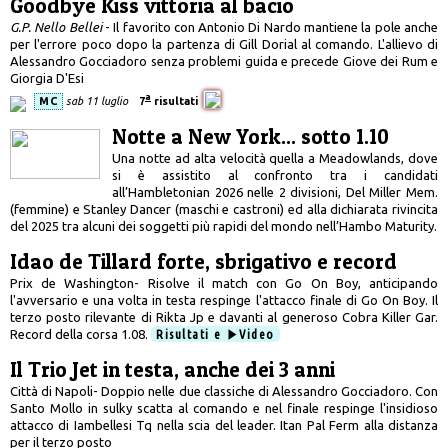
Goodbye Kiss vittoria al bacio
G.P. Nello Bellei
- Il favorito con Antonio Di Nardo mantiene la pole anche
per l'errore poco dopo la partenza di Gill Dorial al comando. L'allievo di
Alessandro Gocciadoro senza problemi guida e precede Giove dei Rum e
Giorgia D'Esi
a
MC
sab 11 luglio
7
risultati
Notte a New York... sotto 1.10
Una notte ad alta velocità quella a Meadowlands, dove
si è assistito al confronto tra i candidati
all’Hambletonian 2026 nelle 2 divisioni, Del Miller Mem.
(femmine) e Stanley Dancer (maschi e castroni) ed alla dichiarata rivincita
del 2025 tra alcuni dei soggetti più rapidi del mondo nell’Hambo Maturity.
Idao de Tillard forte, sbrigativo e record
Prix de Washington- Risolve il match con Go On Boy, anticipando
l'avversario e una volta in testa respinge l'attacco finale di Go On Boy. Il
terzo posto rilevante di Rikta Jp e davanti al generoso Cobra Killer Gar.
Record della corsa 1.08.
Risultati e
Video
Il Trio Jet in testa, anche dei 3 anni
Città di Napoli- Doppio nelle due classiche di Alessandro Gocciadoro. Con
Santo Mollo in sulky scatta al comando e nel finale respinge l'insidioso
attacco di Iambellesi Tq nella scia del leader. Itan Pal Ferm alla distanza
per il terzo posto