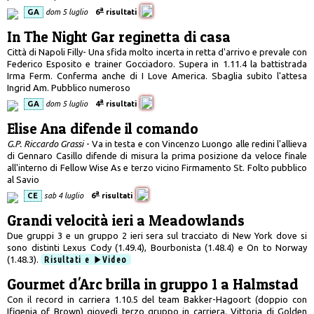
a
GA
dom 5 luglio
6
risultati
In The Night Gar reginetta di casa
Città di Napoli Filly- Una sfida molto incerta in retta d'arrivo e prevale con
Federico Esposito e trainer Gocciadoro. Supera in 1.11.4 la battistrada
Irma Ferm. Conferma anche di I Love America. Sbaglia subito l'attesa
Ingrid Am. Pubblico numeroso
a
GA
dom 5 luglio
4
risultati
Elise Ana difende il comando
G.P. Riccardo Grassi
- Va in testa e con Vincenzo Luongo alle redini l'allieva
di Gennaro Casillo difende di misura la prima posizione da veloce finale
all'interno di Fellow Wise As e terzo vicino Firmamento St. Folto pubblico
al Savio
a
CE
sab 4 luglio
6
risultati
Grandi velocità ieri a Meadowlands
Due gruppi 3 e un gruppo 2 ieri sera sul tracciato di New York dove si
sono distinti Lexus Cody (1.49.4), Bourbonista (1.48.4) e On to Norway
(1.48.3).
Risultati e
Video
Gourmet d'Arc brilla in gruppo 1 a Halmstad
Con il record in carriera 1.10.5 del team Bakker-Hagoort (doppio con
Ifigenia of Brown) giovedì terzo gruppo in carriera. Vittoria di Golden