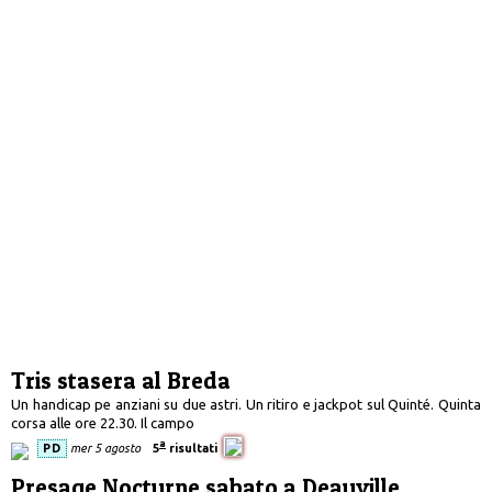
Tris stasera al Breda
Un handicap pe anziani su due astri. Un ritiro e jackpot sul Quinté. Quinta
corsa alle ore 22.30. Il campo
a
PD
mer 5 agosto
5
risultati
Presage Nocturne sabato a Deauville