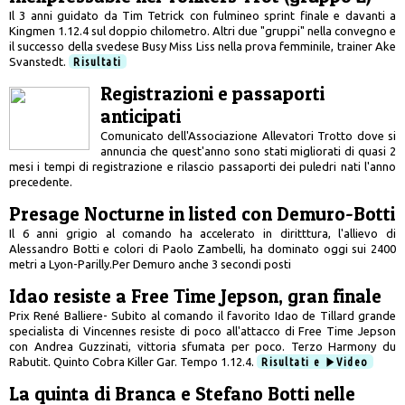
Il 3 anni guidato da Tim Tetrick con fulmineo sprint finale e davanti a
Kingmen 1.12.4 sul doppio chilometro. Altri due "gruppi" nella convegno e
il successo della svedese Busy Miss Liss nella prova femminile, trainer Ake
Svanstedt.
Risultati
Registrazioni e passaporti
anticipati
Comunicato dell'Associazione Allevatori Trotto dove si
annuncia che quest'anno sono stati migliorati di quasi 2
mesi i tempi di registrazione e rilascio passaporti dei puledri nati l'anno
precedente.
Presage Nocturne in listed con Demuro-Botti
Il 6 anni grigio al comando ha accelerato in diritttura, l'allievo di
Alessandro Botti e colori di Paolo Zambelli, ha dominato oggi sui 2400
metri a Lyon-Parilly.Per Demuro anche 3 secondi posti
Idao resiste a Free Time Jepson, gran finale
Prix René Balliere- Subito al comando il favorito Idao de Tillard grande
specialista di Vincennes resiste di poco all'attacco di Free Time Jepson
con Andrea Guzzinati, vittoria sfumata per poco. Terzo Harmony du
Rabutit. Quinto Cobra Killer Gar. Tempo 1.12.4.
Risultati e
Video
La quinta di Branca e Stefano Botti nelle