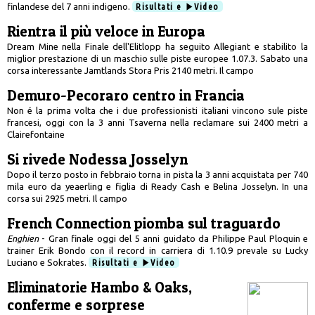
finlandese del 7 anni indigeno.
Risultati e
Video
Rientra il più veloce in Europa
Dream Mine nella Finale dell'Elitlopp ha seguito Allegiant e stabilito la
miglior prestazione di un maschio sulle piste europee 1.07.3. Sabato una
corsa interessante Jamtlands Stora Pris 2140 metri. Il campo
Demuro-Pecoraro centro in Francia
Non é la prima volta che i due professionisti italiani vincono sule piste
francesi, oggi con la 3 anni Tsaverna nella reclamare sui 2400 metri a
Clairefontaine
Si rivede Nodessa Josselyn
Dopo il terzo posto in febbraio torna in pista la 3 anni acquistata per 740
mila euro da yeaerling e figlia di Ready Cash e Belina Josselyn. In una
corsa sui 2925 metri. Il campo
French Connection piomba sul traguardo
Enghien
- Gran finale oggi del 5 anni guidato da Philippe Paul Ploquin e
trainer Erik Bondo con il record in carriera di 1.10.9 prevale su Lucky
Luciano e Sokrates.
Risultati e
Video
Eliminatorie Hambo & Oaks,
conferme e sorprese