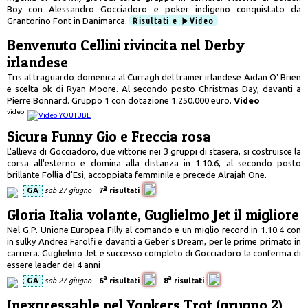
Boy con Alessandro Gocciadoro e poker indigeno conquistato da
Grantorino Font in Danimarca.
Risultati e
Video
Benvenuto Cellini rivincita nel Derby
irlandese
Tris al traguardo domenica al Curragh del trainer irlandese Aidan O' Brien
e scelta ok di Ryan Moore. Al secondo posto Christmas Day, davanti a
Pierre Bonnard. Gruppo 1 con dotazione 1.250.000 euro.
Video
video
Sicura Funny Gio e Freccia rosa
L'allieva di Gocciadoro, due vittorie nei 3 gruppi di stasera, si costruisce la
corsa all'esterno e domina alla distanza in 1.10.6, al secondo posto
brillante Follia d'Esi, accoppiata femminile e precede Alrajah One.
a
GA
sab 27 giugno
7
risultati
Gloria Italia volante, Guglielmo Jet il migliore
Nel G.P. Unione Europea Filly al comando e un miglio record in 1.10.4 con
in sulky Andrea Farolfi e davanti a Geber's Dream, per le prime primato in
carriera. Guglielmo Jet e successo completo di Gocciadoro la conferma di
essere leader dei 4 anni
a
a
GA
sab 27 giugno
6
risultati
8
risultati
Inexpressable nel Yonkers Trot (gruppo 2)