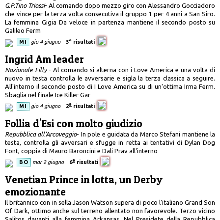
G.P.Tino Triossi
- Al comando dopo mezzo giro con Alessandro Gocciadoro
che vince per la terza volta consecutiva il gruppo 1 per 4 anni a San Siro.
La femmina Gigia Da veloce in partenza mantiene il secondo posto su
Galileo Ferm
a
MI
gio 4 giugno
3
risultati
Ingrid Am leader
Nazionale Filly
- Al comando si alterna con i Love America e una volta di
nuovo in testa controlla le avversarie e sigla la terza classica a seguire.
All'interno il secondo posto di I Love America su di un'ottima Irma Ferm.
Sbaglia nel finale Ice Killer Gar
a
MI
gio 4 giugno
2
risultati
Follia d'Esi con molto giudizio
Repubblica all'Arcoveggio
- In pole e guidata da Marco Stefani mantiene la
testa, controlla gli avversari e sfugge in retta ai tentativi di Dylan Dog
Font, coppia di Mauro Baroncini e Dali Prav all'interno
a
BO
mar 2 giugno
6
risultati
Venetian Prince in lotta, un Derby
emozionante
Il britannico con in sella Jason Watson supera di poco l'italiano Grand Son
Of Dark, ottimo anche sul terreno allentato non favorevole. Terzo vicino
Salitos davanti alla femmina Arkansas. Nel Presidete della Repubblica