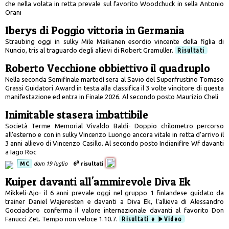
che nella volata in retta prevale sul favorito Woodchuck in sella Antonio
Orani
Iberys di Poggio vittoria in Germania
Straubing oggi in sulky Mile Maikanen esordio vincente della figlia di
Nuncio, tris al traguardo degli allievi di Robert Gramuller.
Risultati
Roberto Vecchione obbiettivo il quadruplo
Nella seconda Semifinale martedì sera al Savio del Superfrustino Tomaso
Grassi Guidatori Award in testa alla classifica il 3 volte vincitore di questa
manifestazione ed entra in Finale 2026. Al secondo posto Maurizio Cheli
Inimitable stasera imbattibile
Società Terme Memorial Vivaldo Baldi- Doppio chilometro percorso
all'esterno e con in sulky Vincenzo Luongo ancora vitale in retta d'arrivo il
3 anni allievo di Vincenzo Casillo. Al secondo posto Indianifire Wf davanti
a Iago Roc
a
MC
dom 19 luglio
6
risultati
Kuiper davanti all'ammirevole Diva Ek
Mikkeli-Ajo- il 6 anni prevale oggi nel gruppo 1 finlandese guidato da
trainer Daniel Wajeresten e davanti a Diva Ek, l'allieva di Alessandro
Gocciadoro conferma il valore internazionale davanti al favorito Don
Fanucci Zet. Tempo non veloce 1.10.7.
Risultati e
Video