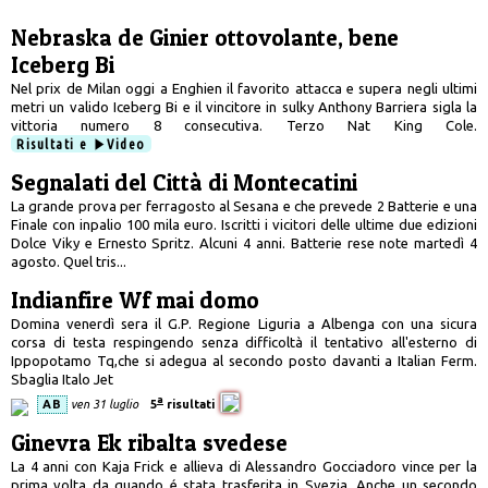
Nebraska de Ginier ottovolante, bene
Iceberg Bi
Nel prix de Milan oggi a Enghien il favorito attacca e supera negli ultimi
metri un valido Iceberg Bi e il vincitore in sulky Anthony Barriera sigla la
vittoria numero 8 consecutiva. Terzo Nat King Cole.
Risultati e
Video
Segnalati del Città di Montecatini
La grande prova per ferragosto al Sesana e che prevede 2 Batterie e una
Finale con inpalio 100 mila euro. Iscritti i vicitori delle ultime due edizioni
Dolce Viky e Ernesto Spritz. Alcuni 4 anni. Batterie rese note martedì 4
agosto. Quel tris...
Indianfire Wf mai domo
Domina venerdì sera il G.P. Regione Liguria a Albenga con una sicura
corsa di testa respingendo senza difficoltà il tentativo all'esterno di
Ippopotamo Tq,che si adegua al secondo posto davanti a Italian Ferm.
Sbaglia Italo Jet
a
AB
ven 31 luglio
5
risultati
Ginevra Ek ribalta svedese
La 4 anni con Kaja Frick e allieva di Alessandro Gocciadoro vince per la
prima volta da quando é stata trasferita in Svezia. Anche un secondo