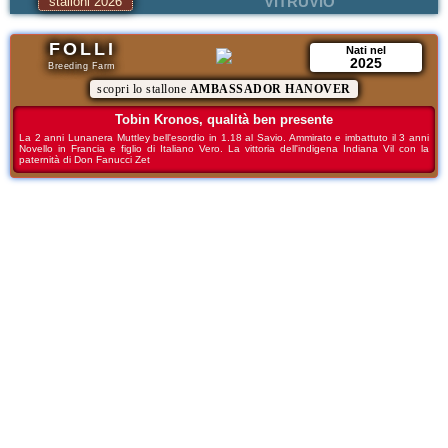
VITRUVIO
stalloni 2026
FOLLI
Nati nel
2025
Breeding Farm
scopri lo stallone
AMBASSADOR HANOVER
Tobin Kronos, qualità ben presente
La 2 anni Lunanera Muttley bell'esordio in 1.18 al Savio. Ammirato e imbattuto il 3 anni
Novello in Francia e figlio di Italiano Vero. La vittoria dell'indigena Indiana Vil con la
paternità di Don Fanucci Zet