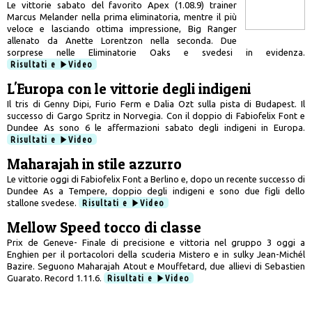
Le vittorie sabato del favorito Apex (1.08.9) trainer
Marcus Melander nella prima eliminatoria, mentre il più
veloce e lasciando ottima impressione, Big Ranger
allenato da Anette Lorentzon nella seconda. Due
sorprese nelle Eliminatorie Oaks e svedesi in evidenza.
Risultati e
Video
L'Europa con le vittorie degli indigeni
Il tris di Genny Dipi, Furio Ferm e Dalia Ozt sulla pista di Budapest. Il
successo di Gargo Spritz in Norvegia. Con il doppio di Fabiofelix Font e
Dundee As sono 6 le affermazioni sabato degli indigeni in Europa.
Risultati e
Video
Maharajah in stile azzurro
Le vittorie oggi di Fabiofelix Font a Berlino e, dopo un recente successo di
Dundee As a Tempere, doppio degli indigeni e sono due figli dello
stallone svedese.
Risultati e
Video
Mellow Speed tocco di classe
Prix de Geneve- Finale di precisione e vittoria nel gruppo 3 oggi a
Enghien per il portacolori della scuderia Mistero e in sulky Jean-Michél
Bazire. Seguono Maharajah Atout e Mouffetard, due allievi di Sebastien
Guarato. Record 1.11.6.
Risultati e
Video