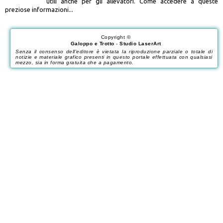
utili anche per gli allevatori. Come accedere a queste
preziose informazioni...
Copyright ©
Galoppo e Trotto
-
Studio LaserArt
Senza il consenso dell'editore è vietata la riproduzione parziale o totale di
notizie e materiale grafico presenti in questo portale effettuata con qualsiasi
mezzo, sia in forma gratuita che a pagamento.