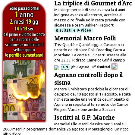
La triplice di Gourmet d'Arc
Sono passati ormai
Mantorp mercoledì sera avanza la 4 anni
1
anno
indigena avanza all'esterno, accelera al
2
mesi
19
gg
mezzo giro finale ed in retta prevale con
sicurezza e team Bakker-Hagoort.
14
h
14
sec
Risultati e
Video
dal primo e ultimo incontro
Memorial Marco Folli
per la riforma delle
scommesse mentre per il
Tris-Quarté e Quinté oggi a Casarano in
settore ippico
ricordo del titolare Folli Breeding Farm a
le perdite aumentano!
Mordano. La corsa su 3 nastri stasera alle
ore 22.33. Ritirato Camelot Grif. Il campo
a
CN
gio 6 agosto
6
risultati
Agnano controlli dopo il
sisma
Mentre il Ministero posticipa la giornata di
galoppo del 10 agosto al 17 agosto, é stata
richiesta anche una verifica dell'impianto di
Agnano in seguito al terremoto dei Campi
Flegrei. Variazione anche a Sassari
Iscritti al G.P. Marche
Memolial Elio Mattii classica per 3 anni sui
2060 metri in programma domenica 26 agosto a Montegiorgio. Un ricco
albo d'oro