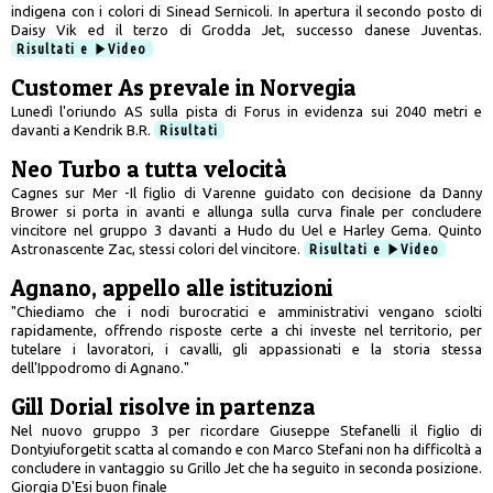
indigena con i colori di Sinead Sernicoli. In apertura il secondo posto di
Daisy Vik ed il terzo di Grodda Jet, successo danese Juventas.
Risultati e
Video
Customer As prevale in Norvegia
Lunedì l'oriundo AS sulla pista di Forus in evidenza sui 2040 metri e
davanti a Kendrik B.R.
Risultati
Neo Turbo a tutta velocità
Cagnes sur Mer -Il figlio di Varenne guidato con decisione da Danny
Brower si porta in avanti e allunga sulla curva finale per concludere
vincitore nel gruppo 3 davanti a Hudo du Uel e Harley Gema. Quinto
Astronascente Zac, stessi colori del vincitore.
Risultati e
Video
Agnano, appello alle istituzioni
"Chiediamo che i nodi burocratici e amministrativi vengano sciolti
rapidamente, offrendo risposte certe a chi investe nel territorio, per
tutelare i lavoratori, i cavalli, gli appassionati e la storia stessa
dell'Ippodromo di Agnano."
Gill Dorial risolve in partenza
Nel nuovo gruppo 3 per ricordare Giuseppe Stefanelli il figlio di
Dontyiuforgetit scatta al comando e con Marco Stefani non ha difficoltà a
concludere in vantaggio su Grillo Jet che ha seguito in seconda posizione.
Giorgia D'Esi buon finale