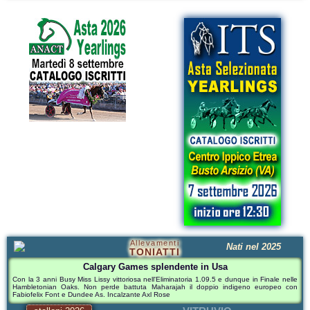
Allevamenti
Nati nel 2025
TONIATTI
Calgary Games splendente in Usa
Con la 3 anni Busy Miss Lissy vittoriosa nell'Eliminatoria 1.09.5 e dunque in Finale nelle
Hambletonian Oaks. Non perde battuta Maharajah il doppio indigeno europeo con
Fabiofelix Font e Dundee As. Incalzante Axl Rose