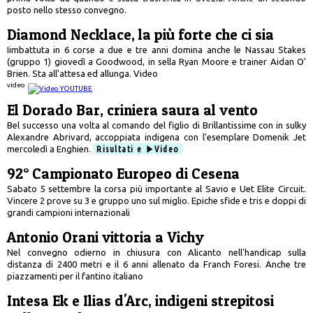
posto nello stesso convegno.
Diamond Necklace, la più forte che ci sia
Iimbattuta in 6 corse a due e tre anni domina anche le Nassau Stakes
(gruppo 1) giovedì a Goodwood, in sella Ryan Moore e trainer Aidan O'
Brien. Sta all'attesa ed allunga. Video
video
El Dorado Bar, criniera saura al vento
Bel successo una volta al comando del figlio di Brillantissime con in sulky
Alexandre Abrivard, accoppiata indigena con l'esemplare Domenik Jet
mercoledì a Enghien.
Risultati e
Video
92° Campionato Europeo di Cesena
Sabato 5 settembre la corsa più importante al Savio e Uet Elite Circuit.
Vincere 2 prove su 3 e gruppo uno sul miglio. Epiche sfide e tris e doppi di
grandi campioni internazionali
Antonio Orani vittoria a Vichy
Nel convegno odierno in chiusura con Alicanto nell'handicap sulla
distanza di 2400 metri e il 6 anni allenato da Franch Foresi. Anche tre
piazzamenti per il fantino italiano
Intesa Ek e Ilias d'Arc, indigeni strepitosi