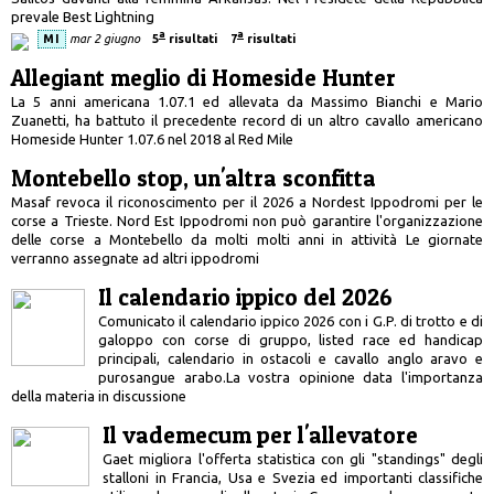
prevale Best Lightning
a
a
MI
mar 2 giugno
5
risultati
7
risultati
Allegiant meglio di Homeside Hunter
La 5 anni americana 1.07.1 ed allevata da Massimo Bianchi e Mario
Zuanetti, ha battuto il precedente record di un altro cavallo americano
Homeside Hunter 1.07.6 nel 2018 al Red Mile
Montebello stop, un'altra sconfitta
Masaf revoca il riconoscimento per il 2026 a Nordest Ippodromi per le
corse a Trieste. Nord Est Ippodromi non può garantire l'organizzazione
delle corse a Montebello da molti molti anni in attività Le giornate
verranno assegnate ad altri ippodromi
Il calendario ippico del 2026
Comunicato il calendario ippico 2026 con i G.P. di trotto e di
galoppo con corse di gruppo, listed race ed handicap
principali, calendario in ostacoli e cavallo anglo aravo e
purosangue arabo.La vostra opinione data l'importanza
della materia in discussione
Il vademecum per l'allevatore
Gaet migliora l'offerta statistica con gli "standings" degli
stalloni in Francia, Usa e Svezia ed importanti classifiche