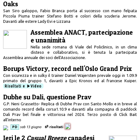
Oaks
San Siro galoppo, Fabio Branca porta al successo con mano felpata
Piccola Piuma trainer Stefano Botti e colori della scuderia Jerome.
Davanti alle estere Lady Evi e Lizzana
Assemblea ANACT, partecipazione
e unanimità
Nella sede romana di Viale del Policlinico, in un clima
disteso e collaborativo, si è tenuta la partecipata
Assemblea annuale dei soci dell'Associazione.
Borups Victory, record nell'Oslo Grand Prix
Con sicurezza e in sulky il trainer Daniel Wajersten prevale oggi in 1.09.9
primato del gruppo 1, davanti a Epic Kronos ed al francese Kuiper.
Risultati e
Video
Dubhe su Dali, questione Prav
G.P. Neni Grassetto- Replica di Dubhe Prav con Santo Mollo e in breve al
comando record della corsa1.10.9 e davanti alla compagna di paddock
Dali Prav bel finale e vittoriosa nel 2024. Terzo posto di Click Bait
all'interno
a
PD
sab 13 giugno
6
risultati
Ieri le 2
Casual Breeze
canadesi