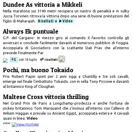
Dundee As vittoria a Mikkeli
Nella maratona sui 3140 metri recupera un nastro di penalità e in sulky
Jucca Torvinen ritrova la vittoria dopo una serie di buone prestazioni del
figlio di Maharajah.
Risultati e
Video
Always Ek puntuale
G.P. del Gargano- In mezzo giro al comando il favorito controlla gli
avversari e conclude facilmente davanti al numeroso pubblico di Foggia.
Accoppiata di Gocciadoro con la scattante Dali Prav che al'interno
precede Finalmente Par
a
FG
sab 18 luglio
6
risultati
Pochi, ma buono Tokaido
Prix Robert Papin spint per 2 anni oggi a Chantilly e tre soli cavalli,
emerge nel finale l'imbattuto Tokaido. con in sella Tony Piccone e davanti
al britannico King of Cloughan
Maltese Cross vittoria thrilling
Nel Grand Prix de Paris a Longchamp-prodezza e anche fortuna de
jockey britannico Tom Marquand che s'insinua all'interno con l'allievo di
Wiliam Haggas e prevale su Ancient Egypt, accoppiata estera e 4 cavaqli
quasi in linea.
Video
video